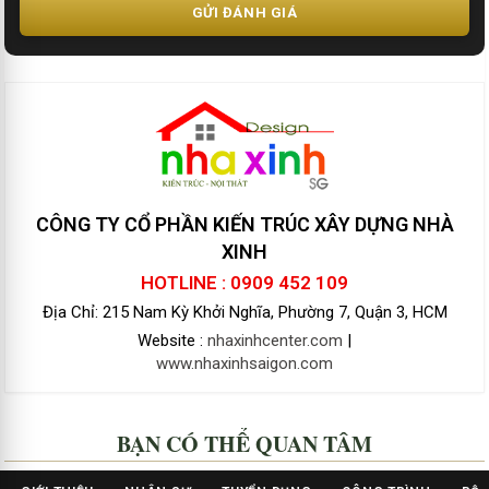
GỬI ĐÁNH GIÁ
CÔNG TY CỔ PHẦN KIẾN TRÚC XÂY DỰNG NHÀ
XINH
HOTLINE : 0909 452 109
Địa Chỉ: 215 Nam Kỳ Khởi Nghĩa, Phường 7, Quận 3, HCM
Website :
nhaxinhcenter.com
|
www.nhaxinhsaigon.com
BẠN CÓ THỂ QUAN TÂM