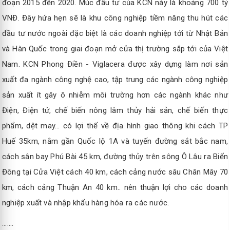
đoạn 2015 đến 2020. Múc đầu tư của KCN này là khoảng 700 tỷ
VNĐ. Đây hứa hẹn sẽ là khu công nghiệp tiềm năng thu hút các
đầu tư nước ngoài đặc biệt là các doanh nghiệp tới từ Nhật Bản
và Hàn Quốc trong giai đoạn mở cửa thị trường sắp tới của Việt
Nam. KCN Phong Điền - Viglacera được xây dựng làm nơi sản
xuất đa ngành công nghệ cao, tập trung các ngành công nghiệp
sản xuất ít gây ô nhiễm môi trường hơn các ngành khác như
Điện, Điện tử, chế biến nông lâm thủy hải sản, chế biến thực
phẩm, dệt may... có lợi thế về địa hình giao thông khi cách TP
Huế 35km, nằm gần Quốc lộ 1A và tuyến đường sắt bắc nam,
cách sân bay Phú Bài 45 km, đường thủy trên sông Ô Lâu ra Biển
Đông tại Cửa Việt cách 40 km, cách cảng nước sâu Chân Mây 70
km, cách cảng Thuận An 40 km.. nên thuận lợi cho các doanh
nghiệp xuất và nhập khẩu hàng hóa ra các nước.
.......