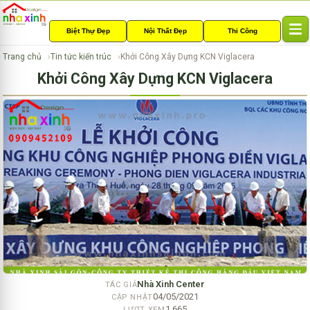
Biệt Thự Đẹp
Nội Thất Đẹp
Thi Công
T
o
Trang chủ
Tin tức kiến trúc
Khởi Công Xây Dựng KCN Viglacera
g
Khởi Công Xây Dựng KCN Viglacera
g
l
e
n
a
v
i
g
a
t
i
o
n
Nhà Xinh Center
TÁC GIẢ
04/05/2021
CẬP NHẬT
1,665
LƯỢT XEM