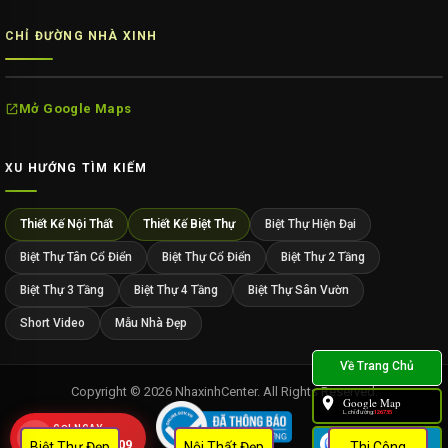
CHỈ ĐƯỜNG NHÀ XINH
Mở Google Maps
XU HƯỚNG TÌM KIẾM
Thiết Kế Nội Thất
Thiết Kế Biệt Thự
Biệt Thự Hiện Đại
Biệt Thự Tân Cổ Điển
Biệt Thự Cổ Điển
Biệt Thự 2 Tầng
Biệt Thự 3 Tầng
Biệt Thự 4 Tầng
Biệt Thự Sân Vườn
Short Video
Mẫu Nhà Đẹp
Copyright © 2026 NhaxinhCenter. All Rights Reserved.
Google Map
L.chỉ đường:
126735
GỌI NGAY
Zalo
0909 452 109
Biệt Thự Đẹp
Nội Thất Đẹp
Thi Công