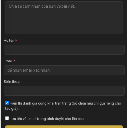
N
h
ậ
n
x
é
t
Họ tên
*
Email
*
Điện thoại
Hiển thị đánh giá công khai trên trang (bỏ chọn nếu chỉ gửi riêng cho
tác giả).
Lưu tên và email trong trình duyệt cho lần sau.