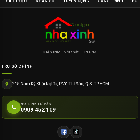
GIỚI THIỆU
NHÂN SỰ
TUYỂN DỤNG
CÔNG TRÌNH
BỘ 
Kiến trúc · Nội thất · TP.HCM
TRỤ SỞ CHÍNH
215 Nam Kỳ Khởi Nghĩa, P.Võ Thị Sáu, Q.3, TP.HCM
HOTLINE TƯ VẤN
0909 452 109