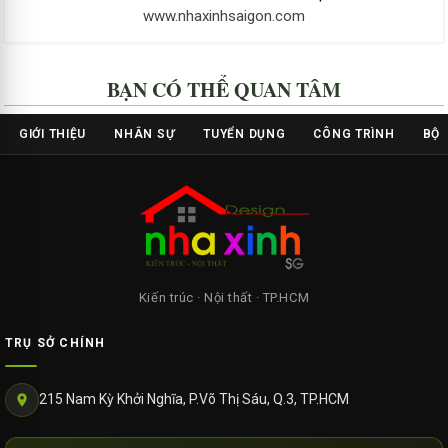
www.nhaxinhsaigon.com
BẠN CÓ THỂ QUAN TÂM
GIỚI THIỆU
NHÂN SỰ
TUYỂN DỤNG
CÔNG TRÌNH
BỘ 
Kiến trúc · Nội thất · TP.HCM
TRỤ SỞ CHÍNH
215 Nam Kỳ Khởi Nghĩa, P.Võ Thị Sáu, Q.3, TP.HCM