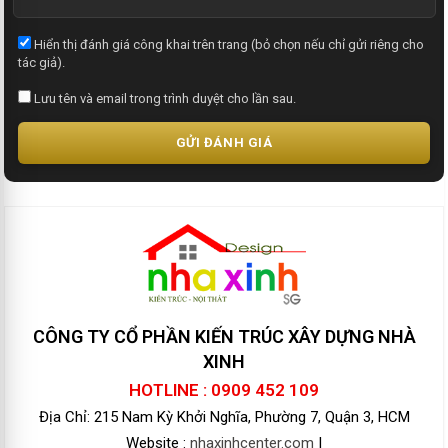
Hiển thị đánh giá công khai trên trang (bỏ chọn nếu chỉ gửi riêng cho
tác giả).
Lưu tên và email trong trình duyệt cho lần sau.
GỬI ĐÁNH GIÁ
CÔNG TY CỔ PHẦN KIẾN TRÚC XÂY DỰNG NHÀ
XINH
HOTLINE : 0909 452 109
Địa Chỉ: 215 Nam Kỳ Khởi Nghĩa, Phường 7, Quận 3, HCM
Website :
nhaxinhcenter.com
|