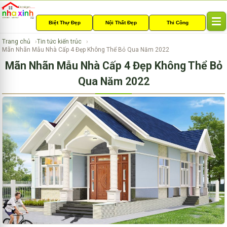
Biệt Thự Đẹp
Nội Thất Đẹp
Thi Công
T
o
Trang chủ
Tin tức kiến trúc
g
Mãn Nhãn Mẫu Nhà Cấp 4 Đẹp Không Thể Bỏ Qua Năm 2022
g
Mãn Nhãn Mẫu Nhà Cấp 4 Đẹp Không Thể Bỏ
l
e
Qua Năm 2022
n
a
v
i
g
a
t
i
o
n