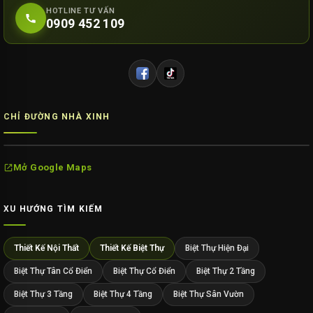
HOTLINE TƯ VẤN
0909 452 109
CHỈ ĐƯỜNG NHÀ XINH
Mở Google Maps
XU HƯỚNG TÌM KIẾM
Thiết Kế Nội Thất
Thiết Kế Biệt Thự
Biệt Thự Hiện Đại
Biệt Thự Tân Cổ Điển
Biệt Thự Cổ Điển
Biệt Thự 2 Tầng
Biệt Thự 3 Tầng
Biệt Thự 4 Tầng
Biệt Thự Sân Vườn