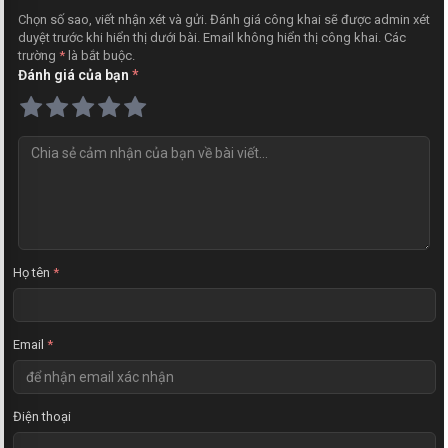
Chọn số sao, viết nhận xét và gửi. Đánh giá công khai sẽ được admin xét
duyệt trước khi hiển thị dưới bài. Email không hiển thị công khai. Các
trường
*
là bắt buộc.
Đánh giá của bạn
*
N
h
ậ
n
x
é
t
Họ tên
*
Email
*
Điện thoại