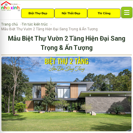
Biệt Thự Đẹp
Nội Thất Đẹp
Thi Công
T
o
Trang chủ
Tin tức kiến trúc
g
Mẫu Biệt Thự Vườn 2 Tầng Hiện Đại Sang Trọng & Ấn Tượng
g
Mẫu Biệt Thự Vườn 2 Tầng Hiện Đại Sang
l
e
Trọng & Ấn Tượng
n
a
v
i
g
a
t
i
o
n