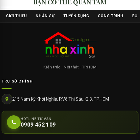
BẠN CÓ THỂ QUAN TÂM
GIỚI THIỆU
NHÂN SỰ
TUYỂN DỤNG
CÔNG TRÌNH
BỘ 
Kiến trúc · Nội thất · TP.HCM
TRỤ SỞ CHÍNH
215 Nam Kỳ Khởi Nghĩa, P.Võ Thị Sáu, Q.3, TP.HCM
HOTLINE TƯ VẤN
0909 452 109