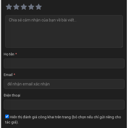
N
h
ậ
n
x
é
t
Họ tên
*
Email
*
Điện thoại
Hiển thị đánh giá công khai trên trang (bỏ chọn nếu chỉ gửi riêng cho
tác giả).