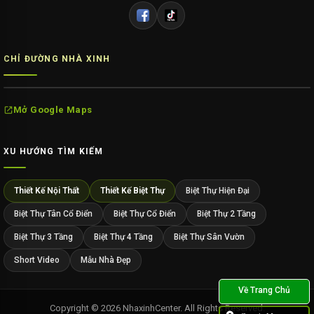
CHỈ ĐƯỜNG NHÀ XINH
Mở Google Maps
XU HƯỚNG TÌM KIẾM
Thiết Kế Nội Thất
Thiết Kế Biệt Thự
Biệt Thự Hiện Đại
Biệt Thự Tân Cổ Điển
Biệt Thự Cổ Điển
Biệt Thự 2 Tầng
Biệt Thự 3 Tầng
Biệt Thự 4 Tầng
Biệt Thự Sân Vườn
Short Video
Mẫu Nhà Đẹp
Copyright © 2026 NhaxinhCenter. All Rights Reserved.