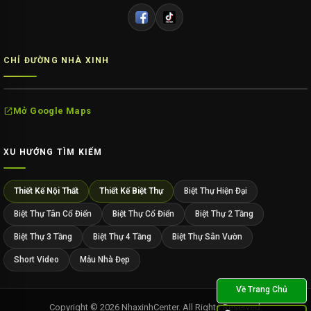
CHỈ ĐƯỜNG NHÀ XINH
Mở Google Maps
XU HƯỚNG TÌM KIẾM
Thiết Kế Nội Thất
Thiết Kế Biệt Thự
Biệt Thự Hiện Đại
Biệt Thự Tân Cổ Điển
Biệt Thự Cổ Điển
Biệt Thự 2 Tầng
Biệt Thự 3 Tầng
Biệt Thự 4 Tầng
Biệt Thự Sân Vườn
Short Video
Mẫu Nhà Đẹp
Copyright © 2026 NhaxinhCenter. All Rights Reserved.