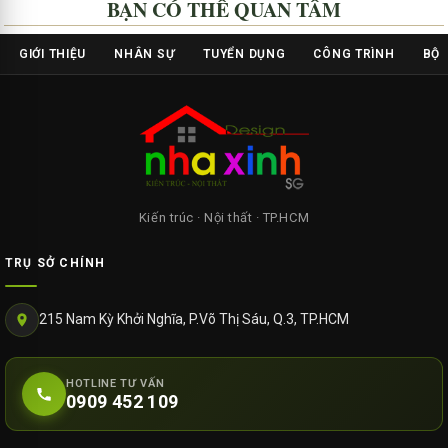
BẠN CÓ THỂ QUAN TÂM
GIỚI THIỆU
NHÂN SỰ
TUYỂN DỤNG
CÔNG TRÌNH
BỘ 
Kiến trúc · Nội thất · TP.HCM
TRỤ SỞ CHÍNH
215 Nam Kỳ Khởi Nghĩa, P.Võ Thị Sáu, Q.3, TP.HCM
HOTLINE TƯ VẤN
0909 452 109