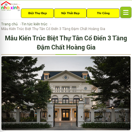
Biệt Thự Đẹp
Nội Thất Đẹp
Thi Công
T
o
Trang chủ
Tin tức kiến trúc
g
Mẫu Kiến Trúc Biệt Thự Tân Cổ Điển 3 Tầng Đậm Chất Hoàng Gia
g
Mẫu Kiến Trúc Biệt Thự Tân Cổ Điển 3 Tầng
l
e
Đậm Chất Hoàng Gia
n
a
v
i
g
a
t
i
o
n