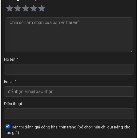
N
h
ậ
n
x
é
t
Họ tên
*
Email
*
Điện thoại
Hiển thị đánh giá công khai trên trang (bỏ chọn nếu chỉ gửi riêng cho
tác giả).