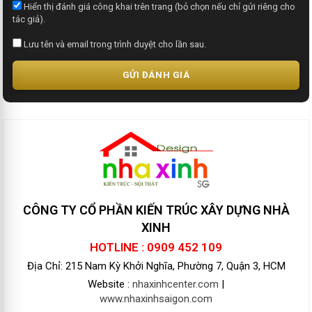
Hiển thị đánh giá công khai trên trang (bỏ chọn nếu chỉ gửi riêng cho
tác giả).
Lưu tên và email trong trình duyệt cho lần sau.
GỬI ĐÁNH GIÁ
CÔNG TY CỔ PHẦN KIẾN TRÚC XÂY DỰNG NHÀ
XINH
HOTLINE : 0909 452 109
Địa Chỉ: 215 Nam Kỳ Khởi Nghĩa, Phường 7, Quận 3, HCM
Website :
nhaxinhcenter.com
|
www.nhaxinhsaigon.com