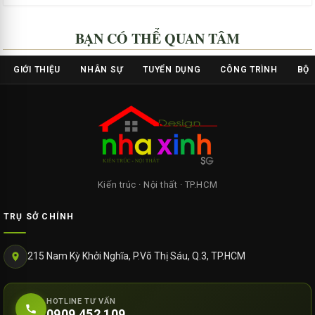
BẠN CÓ THỂ QUAN TÂM
GIỚI THIỆU
NHÂN SỰ
TUYỂN DỤNG
CÔNG TRÌNH
BỘ 
Kiến trúc · Nội thất · TP.HCM
TRỤ SỞ CHÍNH
215 Nam Kỳ Khởi Nghĩa, P.Võ Thị Sáu, Q.3, TP.HCM
HOTLINE TƯ VẤN
0909 452 109