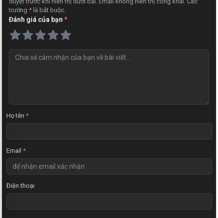
duyệt trước khi hiển thị dưới bài. Email không hiển thị công khai. Các
trường
*
là bắt buộc.
Đánh giá của bạn
*
N
h
ậ
n
x
é
t
Họ tên
*
Email
*
Điện thoại