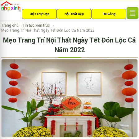
Biệt Thự Đẹp
Nội Thất Đẹp
Thi Công
T
o
Trang chủ
Tin tức kiến trúc
g
Mẹo Trang Trí Nội Thất Ngày Tết Đón Lộc Cả Năm 2022
g
Mẹo Trang Trí Nội Thất Ngày Tết Đón Lộc Cả
l
e
Năm 2022
n
a
v
i
g
a
t
i
o
n