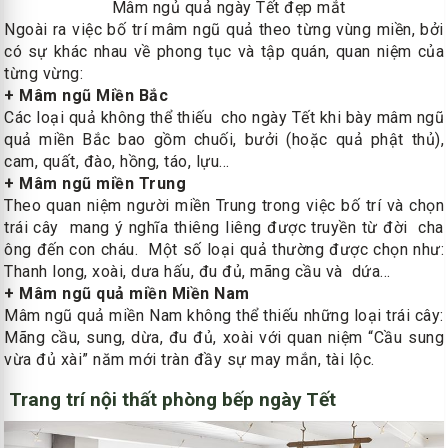
Mâm ngủ quả ngày Tết đẹp mắt
Ngoài ra việc bố trí mâm ngũ quả theo từng vùng miền, bởi
có sự khác nhau về phong tục và tập quán, quan niệm của
từng vừng:
+ Mâm ngũ Miền Bắc
Các loại quả không thể thiếu cho ngày Tết khi bày mâm ngũ
quả miền Bắc bao gồm chuối, bưởi (hoặc quả phật thủ),
cam, quất, đào, hồng, táo, lựu…
+ Mâm ngũ miền Trung
Theo quan niệm người miền Trung trong việc bố trí và chọn
trái cây mang ý nghĩa thiêng liêng được truyền từ đời cha
ông đến con cháu. Một số loại quả thường được chọn như:
Thanh long, xoài, dưa hấu, đu đủ, mãng cầu và dứa...
+ Mâm ngũ quả miền Miền Nam
Mâm ngũ quả miền Nam không thể thiếu những loại trái cây:
Mãng cầu, sung, dừa, đu đủ, xoài với quan niệm “Cầu sung
vừa đủ xài” năm mới tràn đầy sự may mắn, tài lộc.
Trang trí nội thất phòng bếp ngày Tết