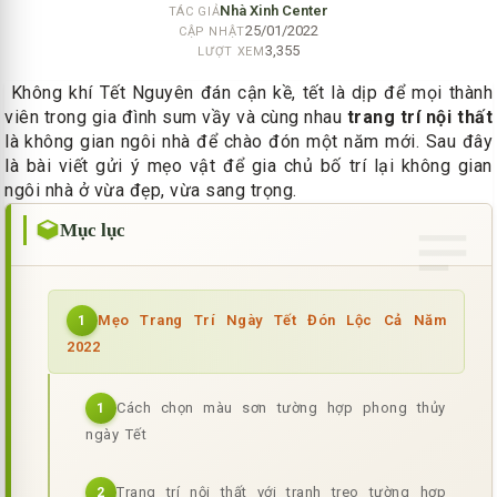
Nhà Xinh Center
TÁC GIẢ
25/01/2022
CẬP NHẬT
3,355
LƯỢT XEM
Không khí Tết Nguyên đán cận kề, tết là dịp để mọi thành
viên trong gia đình sum vầy và cùng nhau
trang trí nội thất
là không gian ngôi nhà để chào đón một năm mới. Sau đây
là bài viết gửi ý mẹo vật để gia chủ bố trí lại không gian
ngôi nhà ở vừa đẹp, vừa sang trọng.
Mục lục
Mẹo Trang Trí Ngày Tết Đón Lộc Cả Năm
1
2022
Cách chọn màu sơn tường hợp phong thủy
1
ngày Tết
Trang trí nội thất với tranh treo tường hợp
2