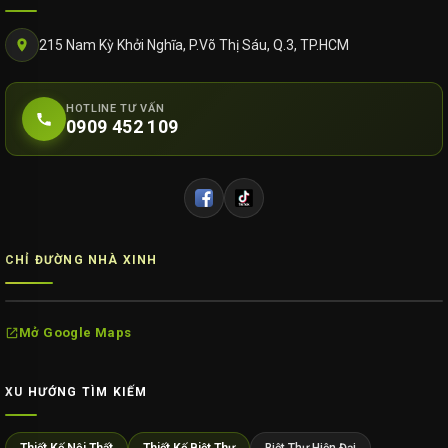
215 Nam Kỳ Khởi Nghĩa, P.Võ Thị Sáu, Q.3, TP.HCM
HOTLINE TƯ VẤN
0909 452 109
CHỈ ĐƯỜNG NHÀ XINH
Mở Google Maps
XU HƯỚNG TÌM KIẾM