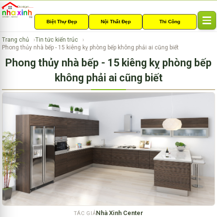
Biệt Thự Đẹp
Nội Thất Đẹp
Thi Công
T
o
Trang chủ
Tin tức kiến trúc
g
Phong thủy nhà bếp - 15 kiêng kỵ phòng bếp không phải ai cũng biết
g
Phong thủy nhà bếp - 15 kiêng kỵ phòng bếp
l
e
không phải ai cũng biết
n
a
v
i
g
a
t
i
o
n
Nhà Xinh Center
TÁC GIẢ