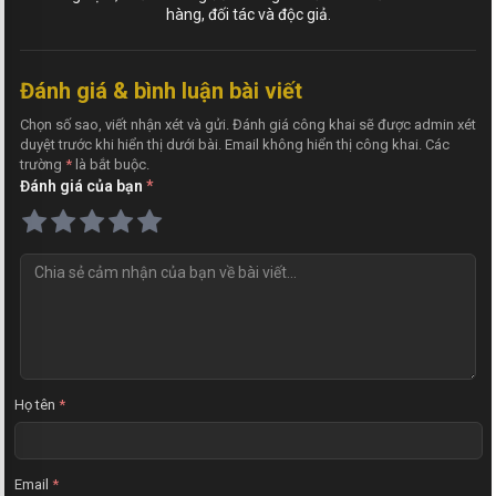
hàng, đối tác và độc giả.
Đánh giá & bình luận bài viết
Chọn số sao, viết nhận xét và gửi. Đánh giá công khai sẽ được admin xét
duyệt trước khi hiển thị dưới bài. Email không hiển thị công khai. Các
trường
*
là bắt buộc.
Đánh giá của bạn
*
N
h
ậ
n
x
é
t
Họ tên
*
Email
*