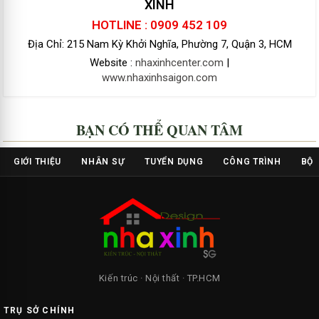
XINH
HOTLINE : 0909 452 109
Địa Chỉ: 215 Nam Kỳ Khởi Nghĩa, Phường 7, Quận 3, HCM
Website :
nhaxinhcenter.com
|
www.nhaxinhsaigon.com
BẠN CÓ THỂ QUAN TÂM
GIỚI THIỆU
NHÂN SỰ
TUYỂN DỤNG
CÔNG TRÌNH
BỘ 
Kiến trúc · Nội thất · TP.HCM
TRỤ SỞ CHÍNH