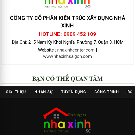
CÔNG TY CỔ PHẦN KIẾN TRÚC XÂY DỰNG NHÀ
XINH
HOTLINE : 0909 452 109
Địa Chỉ: 215 Nam Kỳ Khởi Nghĩa, Phường 7, Quận 3, HCM
Website :
nhaxinhcenter.com
|
www.nhaxinhsaigon.com
BẠN CÓ THỂ QUAN TÂM
GIỚI THIỆU
NHÂN SỰ
TUYỂN DỤNG
CÔNG TRÌNH
BỘ 