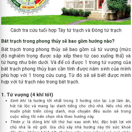
Cách tra cứu tuổi hợp Tây tứ trạch và Đông tứ trạch
Bát trạch trong phong thủy sẽ bao gồm hướng nào?
Bát trạch trong phong thủy sẽ bao gồm cả tứ vượng (mức
độ nghiêm trọng được sắp xếp theo từ cao xuống thấ) và
tứ hung như bên dưới. Và để có được 1 trong tứ vượng của
bát trạch phong thủy bạn cần tính được năm sinh của mình
phù hợp với 1 trong cửu cung. Từ đó sẽ sẽ biết được mình
hợp với tứ trạch nào trong bát trạch.
1. Tứ vượng (4 khí tốt)
Sinh khí
: là hướng tốt nhất trong 3 hướng còn lại. Lợi làm ăn,
hút tài lộc và mang lại danh tiếng cho chủ nhà. Nếu chủ nhà
muốn phát triển công danh, mọi chuyện đều suôn sẻ trong
cuộc sống thì nên chọn nhà theo hướng này.
Thiên y
: là dòng khí tốt thứ hai sau sinh khí, đặc biệt lợi với
chủ nhà là nữ giới. Gia chủ xây nhà hướng này thì sức khoẻ