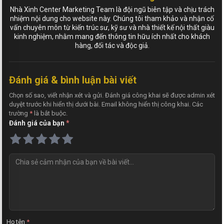
Nhà Xinh Center Marketing Team là đội ngũ biên tập và chịu trách
nhiệm nội dung cho website này. Chúng tôi tham khảo và nhận cố
vấn chuyên môn từ kiến trúc sư, kỹ sư và nhà thiết kế nội thất giàu
kinh nghiệm, nhằm mang đến thông tin hữu ích nhất cho khách
hàng, đối tác và độc giả.
Đánh giá & bình luận bài viết
Chọn số sao, viết nhận xét và gửi. Đánh giá công khai sẽ được admin xét
duyệt trước khi hiển thị dưới bài. Email không hiển thị công khai. Các
trường
*
là bắt buộc.
Đánh giá của bạn
*
N
h
ậ
n
x
é
t
Họ tên
*