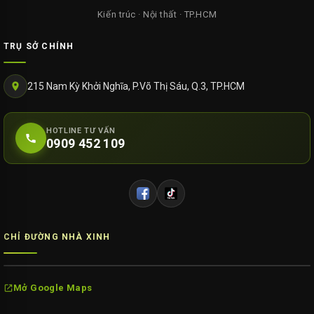
Kiến trúc · Nội thất · TP.HCM
TRỤ SỞ CHÍNH
215 Nam Kỳ Khởi Nghĩa, P.Võ Thị Sáu, Q.3, TP.HCM
HOTLINE TƯ VẤN
0909 452 109
CHỈ ĐƯỜNG NHÀ XINH
Mở Google Maps