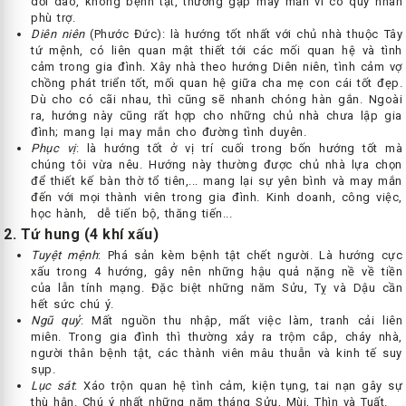
dồi dào, không bệnh tật, thường gặp may mắn vì có quý nhân
phù trợ.
Diên niên
(Phước Đức): là hướng tốt nhất với chủ nhà thuộc Tây
tứ mệnh, có liên quan mật thiết tới các mối quan hệ và tình
cảm trong gia đình. Xây nhà theo hướng Diên niên, tình cảm vợ
chồng phát triển tốt, mối quan hệ giữa cha mẹ con cái tốt đẹp.
Dù cho có cãi nhau, thì cũng sẽ nhanh chóng hàn gắn. Ngoài
ra, hướng này cũng rất hợp cho những chủ nhà chưa lập gia
đình; mang lại may mắn cho đường tình duyên.
Phục vị
: là hướng tốt ở vị trí cuối trong bốn hướng tốt mà
chúng tôi vừa nêu. Hướng này thường được chủ nhà lựa chọn
để thiết kế bàn thờ tổ tiên,... mang lại sự yên bình và may mắn
đến với mọi thành viên trong gia đình. Kinh doanh, công việc,
học hành, dễ tiến bộ, thăng tiến...
2. Tứ hung (4 khí xấu)
Tuyệt mệnh
: Phá sản kèm bệnh tật chết người. Là hướng cực
xấu trong 4 hướng, gây nên những hậu quả nặng nề về tiền
của lẫn tính mạng. Đặc biệt những năm Sửu, Tỵ và Dậu cần
hết sức chú ý.
Ngũ quỷ
: Mất nguồn thu nhập, mất việc làm, tranh cải liên
miên. Trong gia đình thì thường xảy ra trộm cắp, cháy nhà,
người thân bệnh tật, các thành viên mâu thuẫn và kinh tế suy
sụp.
Lục sát
: Xáo trộn quan hệ tình cảm, kiện tụng, tai nạn gây sự
thù hận. Chú ý nhất những năm tháng Sửu, Mùi, Thìn và Tuất.