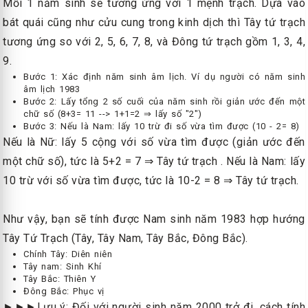
Mỗi 1 năm sinh sẽ tương ứng với 1 mệnh trạch. Dựa vào
bát quái cũng như cửu cung trong kinh dịch thì Tây tứ trạch
tương ứng so với 2, 5, 6, 7, 8, và Đông tứ trạch gồm 1, 3, 4,
9.
Bước 1: Xác định năm sinh âm lịch. Ví dụ người có năm sinh
âm lịch 1983
Bước 2: Lấy tổng 2 số cuối của năm sinh rồi giản ước đến một
chữ số (8+3= 11 --> 1+1=2 ⇒ lấy số "2")
Bước 3: Nếu là Nam: lấy 10 trừ đi số vừa tìm được (10 - 2= 8)
Nếu là Nữ: lấy 5 cộng với số vừa tìm được (giản ước đến
một chữ số), tức là 5+2 = 7 ⇒ Tây tứ trạch . Nếu là Nam: lấy
10 trừ với số vừa tìm được, tức là 10-2 = 8 ⇒ Tây tứ trạch.
Như vậy, bạn sẽ tính được Nam sinh năm 1983 hợp hướng
Tây Tứ Trạch (Tây, Tây Nam, Tây Bắc, Đông Bắc).
Chính Tây: Diên niên
Tây nam: Sinh Khí
Tây Bắc: Thiên Y
Đông Bắc: Phục vị
►►►Lưu ý: Đối với người sinh năm 2000 trở đi, cách tính