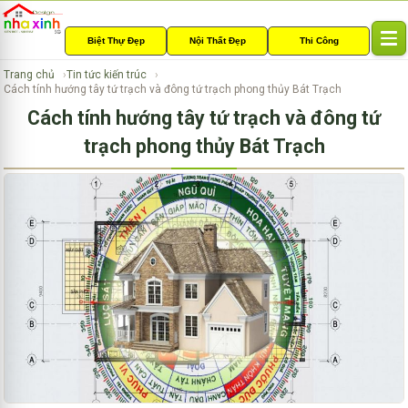
Biệt Thự Đẹp
Nội Thất Đẹp
Thi Công
T
o
Trang chủ
Tin tức kiến trúc
g
Cách tính hướng tây tứ trạch và đông tứ trạch phong thủy Bát Trạch
g
Cách tính hướng tây tứ trạch và đông tứ
l
e
trạch phong thủy Bát Trạch
n
a
v
i
g
a
t
i
o
n