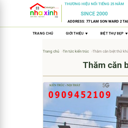
THƯƠNG HIỆU NỔI TIẾNG 25 NĂM
SINCE 2000
ADDRESS: 77 LAM SON WARD 2 TA
TRANG CHỦ
GIỚI THIỆU
BIỆT THỰ ĐẸP
Trang chủ
Tin tức kiến trúc
Thăm căn biệt thử kh
Thăm căn b