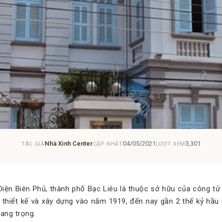
Nhà Xinh Center
04/05/2021
3,301
TÁC GIẢ
CẬP NHẬT
LƯỢT XEM
ện Biên Phủ, thành phố Bạc Liêu là thuộc sở hữu của công tử 
 thiết kế và xây dựng vào năm 1919, đến nay gần 2 thế kỷ hầ
ang trọng.