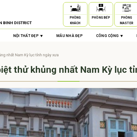
PHÒNG
PHÒNG BẾP
PHÒNG
N BINH DISTRICT
KHÁCH
MASTER
NỘI THẤT ĐẸP
MẪU NHÀ ĐẸP
CÔNG CỘNG
ủng nhất Nam Kỳ lục tỉnh ngày xưa
iệt thử khủng nhất Nam Kỳ lục tỉ