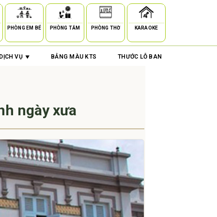
PHÒNG EM BÉ
PHÒNG TẮM
PHÒNG THỜ
KARAOKE
DỊCH VỤ
BẢNG MÀU KTS
THƯỚC LỖ BAN
nh ngày xưa