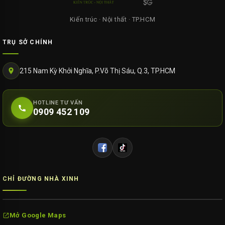
Kiến trúc · Nội thất · TP.HCM
TRỤ SỞ CHÍNH
215 Nam Kỳ Khởi Nghĩa, P.Võ Thị Sáu, Q.3, TP.HCM
HOTLINE TƯ VẤN
0909 452 109
CHỈ ĐƯỜNG NHÀ XINH
Mở Google Maps