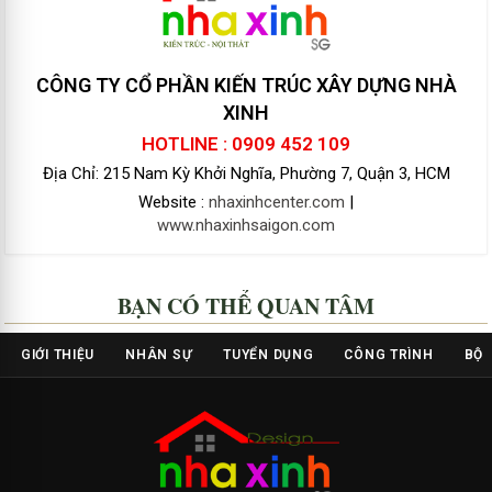
CÔNG TY CỔ PHẦN KIẾN TRÚC XÂY DỰNG NHÀ
XINH
HOTLINE : 0909 452 109
Địa Chỉ: 215 Nam Kỳ Khởi Nghĩa, Phường 7, Quận 3, HCM
Website :
nhaxinhcenter.com
|
www.nhaxinhsaigon.com
BẠN CÓ THỂ QUAN TÂM
GIỚI THIỆU
NHÂN SỰ
TUYỂN DỤNG
CÔNG TRÌNH
BỘ 