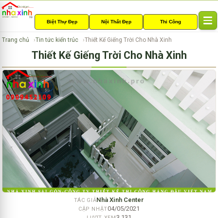
Biệt Thự Đẹp
Nội Thất Đẹp
Thi Công
T
o
Trang chủ
Tin tức kiến trúc
Thiết Kế Giếng Trời Cho Nhà Xinh
g
Thiết Kế Giếng Trời Cho Nhà Xinh
g
l
e
n
a
v
i
g
a
t
i
o
n
Nhà Xinh Center
TÁC GIẢ
04/05/2021
CẬP NHẬT
3,131
LƯỢT XEM