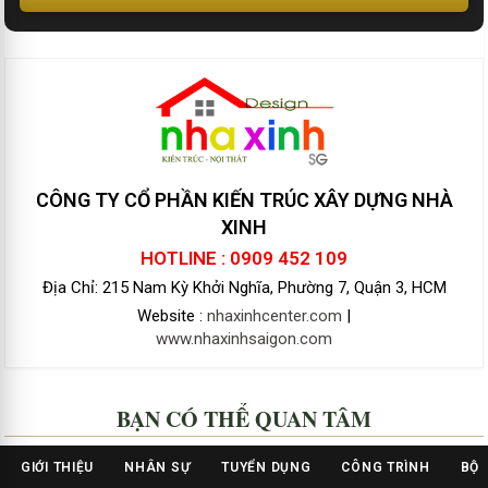
CÔNG TY CỔ PHẦN KIẾN TRÚC XÂY DỰNG NHÀ
XINH
HOTLINE : 0909 452 109
Địa Chỉ: 215 Nam Kỳ Khởi Nghĩa, Phường 7, Quận 3, HCM
Website :
nhaxinhcenter.com
|
www.nhaxinhsaigon.com
BẠN CÓ THỂ QUAN TÂM
GIỚI THIỆU
NHÂN SỰ
TUYỂN DỤNG
CÔNG TRÌNH
BỘ 