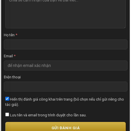
h
ậ
n
x
é
t
Họ tên
*
Email
*
Điện thoại
Hiển thị đánh giá công khai trên trang (bỏ chọn nếu chỉ gửi riêng cho
tác giả).
Lưu tên và email trong trình duyệt cho lần sau.
GỬI ĐÁNH GIÁ