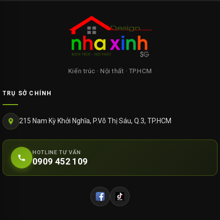
Kiến trúc · Nội thất · TP.HCM
TRỤ SỞ CHÍNH
215 Nam Kỳ Khởi Nghĩa, P.Võ Thị Sáu, Q.3, TP.HCM
HOTLINE TƯ VẤN
0909 452 109