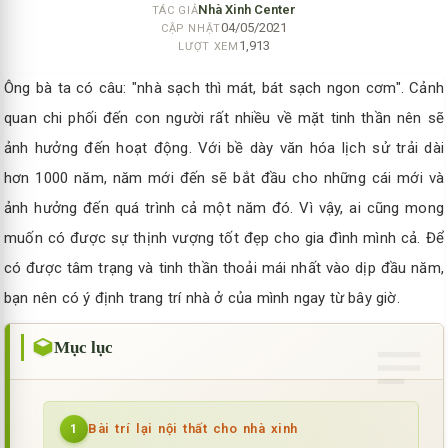
Nhà Xinh Center
TÁC GIẢ
04/05/2021
CẬP NHẬT
1,913
LƯỢT XEM
Ông bà ta có câu: "nhà sạch thì mát, bát sạch ngon cơm". Cảnh
quan chi phối đến con người rất nhiều về mặt tinh thần nên sẽ
ảnh hưởng đến hoạt động. Với bề dày văn hóa lịch sử trải dài
hơn 1000 năm, năm mới đến sẽ bắt đầu cho những cái mới và
ảnh hưởng đến quá trình cả một năm đó. Vì vậy, ai cũng mong
muốn có được sự thịnh vượng tốt đẹp cho gia đình mình cả. Để
có được tâm trạng và tinh thần thoải mái nhất vào dịp đầu năm,
bạn nên có ý định trang trí nhà ở của mình ngay từ bây giờ.
Mục lục
Bài trí lại nội thất cho nhà xinh
1