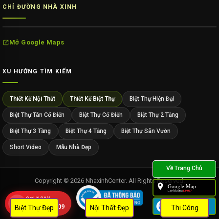
CHỈ ĐƯỜNG NHÀ XINH
Mở Google Maps
XU HƯỚNG TÌM KIẾM
Thiết Kế Nội Thất
Thiết Kế Biệt Thự
Biệt Thự Hiện Đại
Biệt Thự Tân Cổ Điển
Biệt Thự Cổ Điển
Biệt Thự 2 Tầng
Biệt Thự 3 Tầng
Biệt Thự 4 Tầng
Biệt Thự Sân Vườn
Short Video
Mẫu Nhà Đẹp
Copyright © 2026 NhaxinhCenter. All Rights Reserved.
Google Map
L.chỉ đường:
134057
GỌI NGAY
Zalo
0909 452 109
Biệt Thự Đẹp
Nội Thất Đẹp
Thi Công