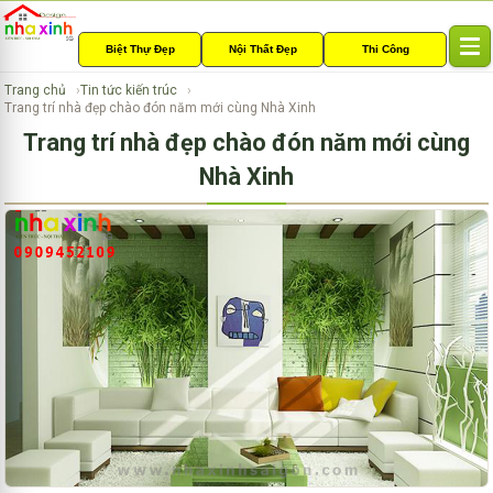
Biệt Thự Đẹp
Nội Thất Đẹp
Thi Công
T
o
Trang chủ
Tin tức kiến trúc
g
Trang trí nhà đẹp chào đón năm mới cùng Nhà Xinh
g
Trang trí nhà đẹp chào đón năm mới cùng
l
e
Nhà Xinh
n
a
v
i
g
a
t
i
o
n