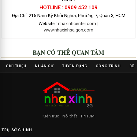
HOTLINE : 0909 452 109
Địa Chỉ: 215 Nam Kỳ Khởi Nghĩa, Phường 7, Quận 3, HCM
Website :
nhaxinhcenter.com
|
www.nhaxinhsaigon.com
BẠN CÓ THỂ QUAN TÂM
GIỚI THIỆU
NHÂN SỰ
TUYỂN DỤNG
CÔNG TRÌNH
BỘ 
Kiến trúc · Nội thất · TP.HCM
TRỤ SỞ CHÍNH