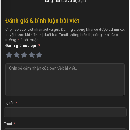
hàng, đối tác và độc giả.
Đánh giá & bình luận bài viết
Chọn số sao, viết nhận xét và gửi. Đánh giá công khai sẽ được admin xét
duyệt trước khi hiển thị dưới bài. Email không hiển thị công khai. Các
trường
*
là bắt buộc.
Đánh giá của bạn
*
N
h
ậ
n
x
é
t
Họ tên
*
Email
*