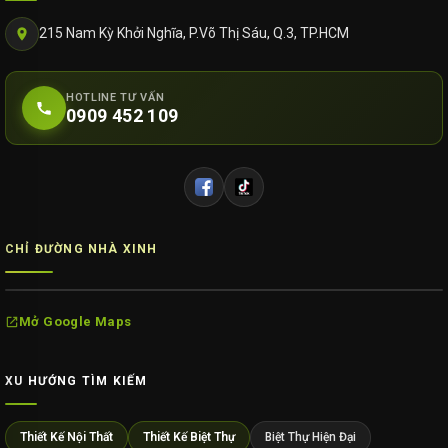
215 Nam Kỳ Khởi Nghĩa, P.Võ Thị Sáu, Q.3, TP.HCM
HOTLINE TƯ VẤN
0909 452 109
CHỈ ĐƯỜNG NHÀ XINH
Mở Google Maps
XU HƯỚNG TÌM KIẾM
Thiết Kế Nội Thất
Thiết Kế Biệt Thự
Biệt Thự Hiện Đại