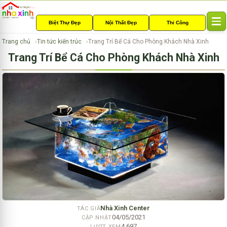
Biệt Thự Đẹp
Nội Thất Đẹp
Thi Công
T
o
Trang chủ
Tin tức kiến trúc
Trang Trí Bể Cá Cho Phòng Khách Nhà Xinh
g
Trang Trí Bể Cá Cho Phòng Khách Nhà Xinh
g
l
e
n
a
v
i
g
a
t
i
o
n
Nhà Xinh Center
TÁC GIẢ
04/05/2021
CẬP NHẬT
4,697
LƯỢT XEM