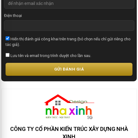
Điện thoại
Hiển thị đánh giá công khai trên trang (bỏ chọn nếu chỉ gửi riêng cho
tác giả).
Lưu tên và email trong trình duyệt cho lần sau.
GỬI ĐÁNH GIÁ
CÔNG TY CỔ PHẦN KIẾN TRÚC XÂY DỰNG NHÀ
XINH