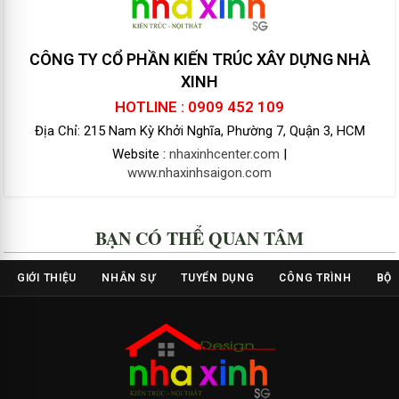
CÔNG TY CỔ PHẦN KIẾN TRÚC XÂY DỰNG NHÀ
XINH
HOTLINE : 0909 452 109
Địa Chỉ: 215 Nam Kỳ Khởi Nghĩa, Phường 7, Quận 3, HCM
Website :
nhaxinhcenter.com
|
www.nhaxinhsaigon.com
BẠN CÓ THỂ QUAN TÂM
GIỚI THIỆU
NHÂN SỰ
TUYỂN DỤNG
CÔNG TRÌNH
BỘ 