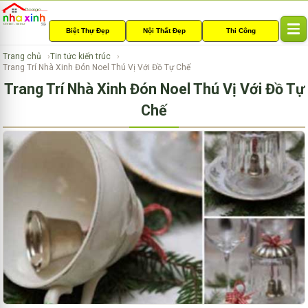
Biệt Thự Đẹp
Nội Thất Đẹp
Thi Công
T
o
Trang chủ
Tin tức kiến trúc
g
Trang Trí Nhà Xinh Đón Noel Thú Vị Với Đồ Tự Chế
g
Trang Trí Nhà Xinh Đón Noel Thú Vị Với Đồ Tự
l
e
Chế
n
a
v
i
g
a
t
i
o
n