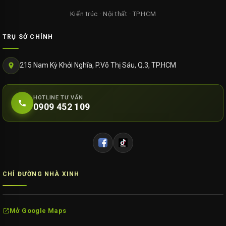
Kiến trúc · Nội thất · TP.HCM
TRỤ SỞ CHÍNH
215 Nam Kỳ Khởi Nghĩa, P.Võ Thị Sáu, Q.3, TP.HCM
HOTLINE TƯ VẤN
0909 452 109
CHỈ ĐƯỜNG NHÀ XINH
Mở Google Maps