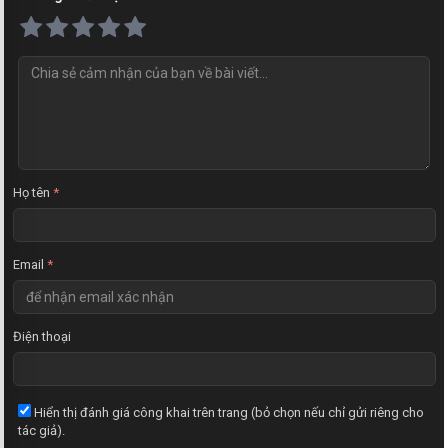
N
h
ậ
n
x
é
t
Họ tên
*
Email
*
Điện thoại
Hiển thị đánh giá công khai trên trang (bỏ chọn nếu chỉ gửi riêng cho
tác giả).