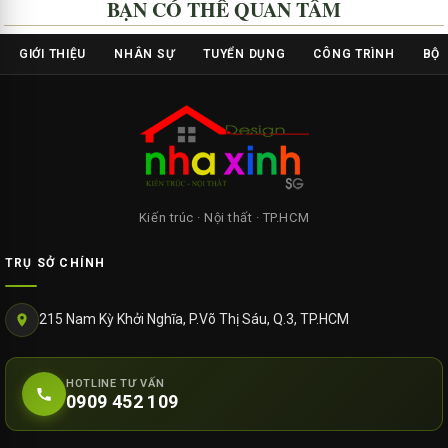
BẠN CÓ THỂ QUAN TÂM
GIỚI THIỆU
NHÂN SỰ
TUYỂN DỤNG
CÔNG TRÌNH
BỘ 
Kiến trúc · Nội thất · TP.HCM
TRỤ SỞ CHÍNH
215 Nam Kỳ Khởi Nghĩa, P.Võ Thị Sáu, Q.3, TP.HCM
HOTLINE TƯ VẤN
0909 452 109