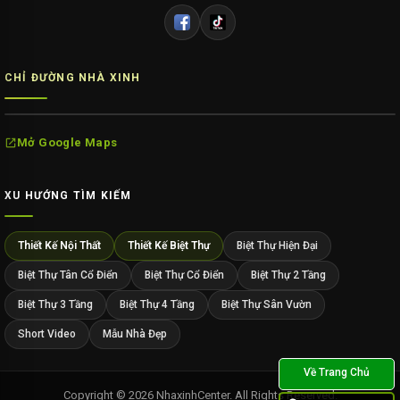
CHỈ ĐƯỜNG NHÀ XINH
Mở Google Maps
XU HƯỚNG TÌM KIẾM
Thiết Kế Nội Thất
Thiết Kế Biệt Thự
Biệt Thự Hiện Đại
Biệt Thự Tân Cổ Điển
Biệt Thự Cổ Điển
Biệt Thự 2 Tầng
Biệt Thự 3 Tầng
Biệt Thự 4 Tầng
Biệt Thự Sân Vườn
Short Video
Mẫu Nhà Đẹp
Copyright © 2026 NhaxinhCenter. All Rights Reserved.