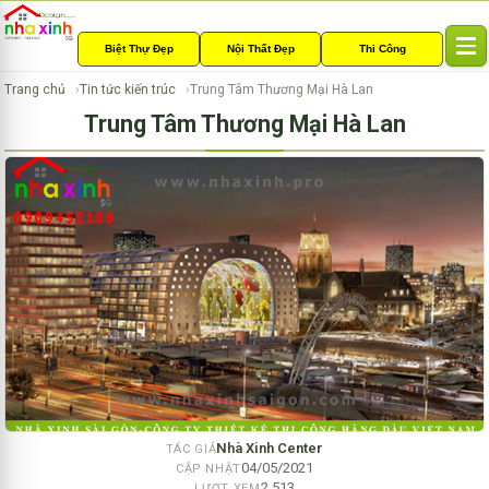
Biệt Thự Đẹp
Nội Thất Đẹp
Thi Công
T
o
Trang chủ
Tin tức kiến trúc
Trung Tâm Thương Mại Hà Lan
g
Trung Tâm Thương Mại Hà Lan
g
l
e
n
a
v
i
g
a
t
i
o
n
Nhà Xinh Center
TÁC GIẢ
04/05/2021
CẬP NHẬT
2,513
LƯỢT XEM