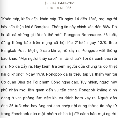
04/05/2021
CẬP NHẬT
1,085
LƯỢT XEM
"Khẩn cấp, khẩn cấp, khẩn cấp. Từ ngày 14 đến 18/8, mọi người
hãy cẩn thận khi ở Bangkok. Thông tin này chính xác đến 86%. Đó
là tất cả những gì tôi có thể nói", Pongpob Boonsaree, 36 tuổi,
đăng thông báo trên mạng xã hội lúc 21h54 ngày 13/8, theo
Bangkok Post. Một giờ sau khi vụ nổ xảy ra, Pongpob viết thông
báo khác: "Mọi người thấy sao? Tin tôi chưa? Tôi đã cảnh báo rồi
mà. Nó đã xảy ra. Hãy kiểm tra xem người của chúng ta có thiệt
hại gì không". Ngày 19/8, Pongpob đã bị triệu tập và thẩm vấn tại
Cơ quan Điều tra Tội phạm Công nghệ cao. Tuy nhiên, người này
phủ nhận mọi liên quan đến vụ tấn công. Pongpob khẳng định
đang ở văn phòng làm việc khi vụ đánh bom xảy ra. Người đàn
ông 36 tuổi cho hay ông chỉ sao chép nội dung thông tin này từ
trang Facebook của một nhóm chính trị để cảnh báo mọi người.