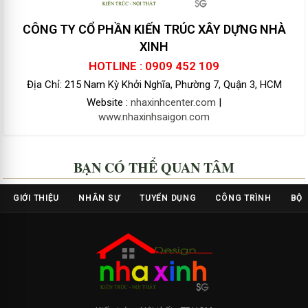
CÔNG TY CỔ PHẦN KIẾN TRÚC XÂY DỰNG NHÀ
XINH
HOTLINE : 0909 452 109
Địa Chỉ: 215 Nam Kỳ Khởi Nghĩa, Phường 7, Quận 3, HCM
Website :
nhaxinhcenter.com
|
www.nhaxinhsaigon.com
BẠN CÓ THỂ QUAN TÂM
GIỚI THIỆU
NHÂN SỰ
TUYỂN DỤNG
CÔNG TRÌNH
BỘ 