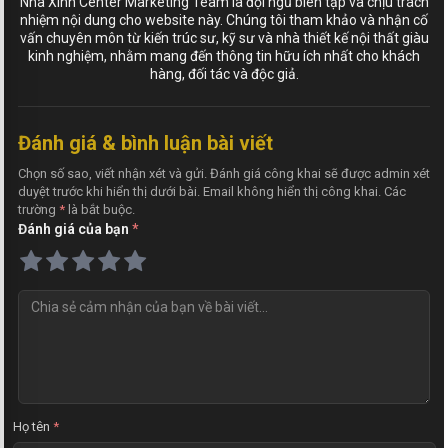
Nhà Xinh Center Marketing Team là đội ngũ biên tập và chịu trách
nhiệm nội dung cho website này. Chúng tôi tham khảo và nhận cố
vấn chuyên môn từ kiến trúc sư, kỹ sư và nhà thiết kế nội thất giàu
kinh nghiệm, nhằm mang đến thông tin hữu ích nhất cho khách
hàng, đối tác và độc giả.
Đánh giá & bình luận bài viết
Chọn số sao, viết nhận xét và gửi. Đánh giá công khai sẽ được admin xét
duyệt trước khi hiển thị dưới bài. Email không hiển thị công khai. Các
trường
*
là bắt buộc.
Đánh giá của bạn
*
N
h
ậ
n
x
é
t
Họ tên
*