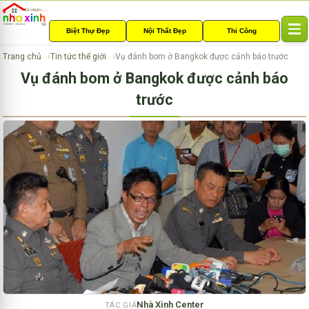
Biệt Thự Đẹp
Nội Thất Đẹp
Thi Công
T
o
Trang chủ
Tin tức thế giới
Vụ đánh bom ở Bangkok được cảnh báo trước
g
Vụ đánh bom ở Bangkok được cảnh báo
g
l
trước
e
n
a
v
i
g
a
t
i
o
n
Nhà Xinh Center
TÁC GIẢ