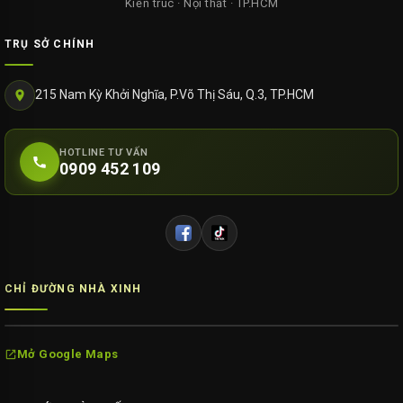
Kiến trúc · Nội thất · TP.HCM
TRỤ SỞ CHÍNH
215 Nam Kỳ Khởi Nghĩa, P.Võ Thị Sáu, Q.3, TP.HCM
HOTLINE TƯ VẤN
0909 452 109
CHỈ ĐƯỜNG NHÀ XINH
Mở Google Maps