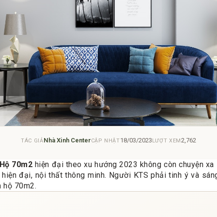
Nhà Xinh Center
18/03/2023
2,762
TÁC GIẢ
CẬP NHẬT
LƯỢT XEM
 Hộ 70m2
hiện đại theo xu hướng 2023 không còn chuyện xa lạ
 hiện đại, nội thất thông minh. Người KTS phải tinh ý và sá
n hộ 70m2.