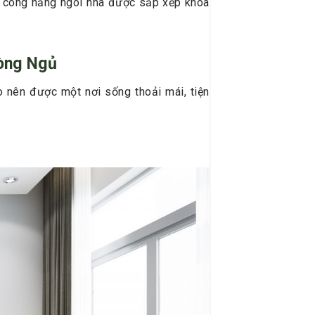
í công năng ngôi nhà được sắp xếp khoa
hòng Ngủ
o nên được một nơi sống thoải mái, tiện