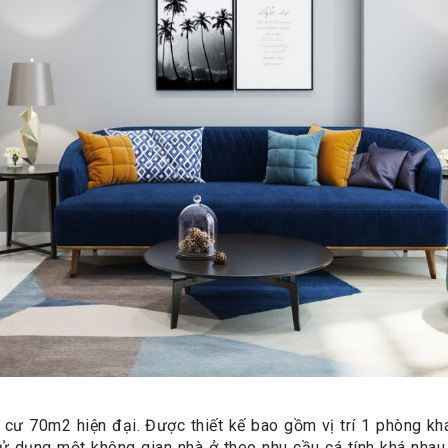
g cư 70m2 hiện đại. Được thiết kế bao gồm vị trí 1 phòng k
 dụng một không gian nhà ở theo nhu cầu cá tính khá nhau