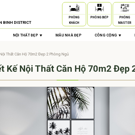
PHÒNG
PHÒNG BẾP
PHÒNG
N BINH DISTRICT
KHÁCH
MASTER
NỘI THẤT ĐẸP
MẪU NHÀ ĐẸP
CÔNG CỘNG
 Nội Thất Căn Hộ 70m2 Đẹp 2 Phòng Ngủ
ết Kế Nội Thất Căn Hộ 70m2 Đẹp 