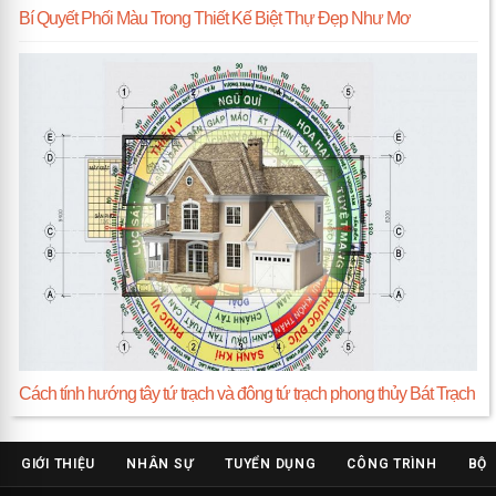
Bí Quyết Phối Màu Trong Thiết Kế Biệt Thự Đẹp Như Mơ
Cách tính hướng tây tứ trạch và đông tứ trạch phong thủy Bát Trạch
GIỚI THIỆU
NHÂN SỰ
TUYỂN DỤNG
CÔNG TRÌNH
BỘ 