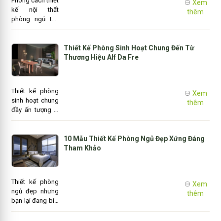
Phong cách thiết
Xem
về mẫu phòng
kế nội thất
thêm
ngủ cho các bé
phòng ngủ thể
con.
hiện gu thẩm mỹ
theo cá tính
riêng và nhu cầu
Thiết Kế Phòng Sinh Hoạt Chung Đến Từ
sử dụng của
Thương Hiệu Alf Da Fre
từng người. Nó
còn là kim chỉ
nam kiến tạo
Thiết kế phòng
Xem
nên không gian
sinh hoạt chung
thêm
sống, nghỉ
đầy ấn tượng là
ngơi,thư giãn
đang là sự quan
tuyệt vời cho
tâm hàng đầu
bạn.
của bạn? Nếu
10 Mẫu Thiết Kế Phòng Ngủ Đẹp Xứng Đáng
bạn là một fan
Tham Khảo
hâm mộ của
thiết kế nội thất
hiện đại của Ý,
Thiết kế phòng
Xem
thì bạn chắc
ngủ đẹp nhưng
thêm
chắn đã từng
bạn lại đang bí ý
nghe đến
tưởng? Bạn
thương hiệu Alf
thường xuyên