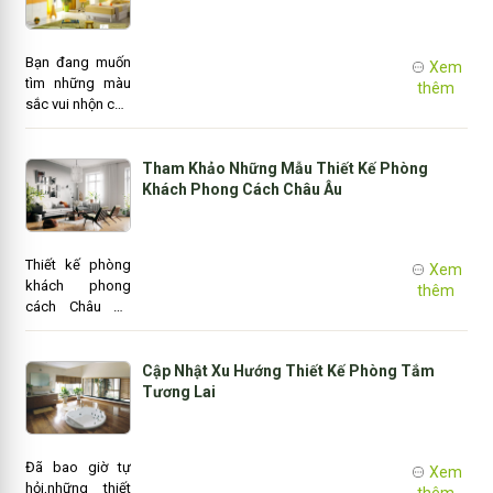
dễ dàng. Một
biệt thự hiện đại
hay cổ kính hay
Bạn đang muốn
Xem
tân thời sẽ phụ
tìm những màu
thêm
thuộc rất nhiều
sắc vui nhộn cho
vào gu thẩm mỹ
phòng trẻ em
và phong cách
nhà mình? Bạn
sống của chủ
chưa có ý tưởng
Tham Khảo Những Mẫu Thiết Kế Phòng
nhà.
nào độc đáo để
Khách Phong Cách Châu Âu
trang hoàng lại
căn phòng ngủ
cho bé? Chúng
Thiết kế phòng
Xem
tôi sẽ giúp bạn
khách phong
thêm
chọn những màu
cách Châu Âu
sắc thiết kế thật
đã được rất
vui nhộn cho
nhiều kiến trúc
mùa hè tươi mát
sư lấy làm
Cập Nhật Xu Hướng Thiết Kế Phòng Tắm
nguồn cảm
Tương Lai
hứng. Mỗi
phòng khách khi
được thiết kế lại
Đã bao giờ tự
Xem
mang một nét cá
hỏi,những thiết