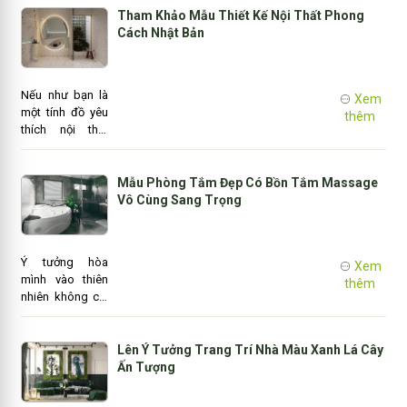
Da Fre. Với ý
theo dõi sách
Tham Khảo Mẫu Thiết Kế Nội Thất Phong
tưởng đó, chúng
báo, tạp chí về
Cách Nhật Bản
tôi quyết định s..
nội thất nhưng
vẫn chưa tìm ra
được mẫu thiết
Nếu như bạn là
Xem
kế phòng khách
một tính đồ yêu
thêm
ưng ý?
thích nội thất
Nhật Bản thì
đừng bỏ qua
mẫu thiết kế nội
Mẫu Phòng Tắm Đẹp Có Bồn Tắm Massage
thất phong cách
Vô Cùng Sang Trọng
Nhật Bản vô
cùng thanh bình
và nhẹ nhàng.
Ý tưởng hòa
Xem
Lấy cảm hứng từ
mình vào thiên
thêm
phong cách
nhiên không chỉ
Nhật bản thổi
áp dụng với
thêm làn gió mới
phòng khách
cho không gian
mà hiện nay ý
Lên Ý Tưởng Trang Trí Nhà Màu Xanh Lá Cây
hiện đại thông
tưởng đó đang
Ấn Tượng
qua việc sử ..
dần hóa đẹp lên
cho phòng tắm.