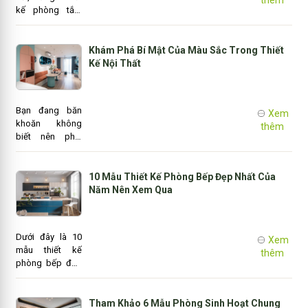
thêm
tính riêng khi kết
kế phòng tắm
hợp với phong
tương lai sẽ như
cách nội thất
thế nào? Nó sẽ
khác nhau.
có khác so với
Khám Phá Bí Mật Của Màu Sắc Trong Thiết
những gì ta
Kế Nội Thất
tưởng tượng?
Những phòng
tắm tương lai
Bạn đang băn
Xem
được thiết kế sẽ
khoăn không
thêm
kết hợp các
biết nên phối
công nghệ gì?
màu sắc trong
thiết kế nội thất
như thế nào?
10 Mẫu Thiết Kế Phòng Bếp Đẹp Nhất Của
Trên thực tế,
Năm Nên Xem Qua
màu sắc sử
dụng cho nội
thất thường là
Dưới đây là 10
Xem
những màu
mẫu thiết kế
thêm
được tạo nên từ
phòng bếp đẹp
nhiều sự pha
được ưa chuộng
trộn khác nhau.
tại Mỹ trong năm
2010, do trang
Tham Khảo 6 Mẫu Phòng Sinh Hoạt Chung