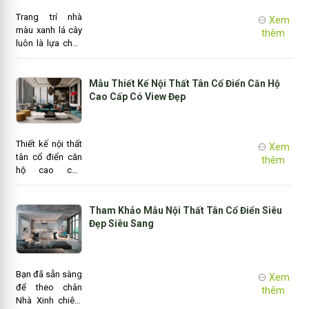
Nhà Xinh xin giới
Trang trí nhà
Xem
thiệu có bạn đọc
màu xanh lá cây
thêm
mẫu phòng tắm
luôn là lựa chọn
đẹp có bồn tắm
hàng đầu cho
vô cùng sang
những nơi cần
trọng.
sự thư giãn như
Mẫu Thiết Kế Nội Thất Tân Cổ Điển Căn Hộ
phòng ngủ,
Cao Cấp Có View Đẹp
phòng khách và
phòng tắm. Nếu
là một người bận
Thiết kế nội thất
Xem
rộn với công
tân cổ điển căn
thêm
việc, chắc hẳn
hộ cao cấp
bạn sẽ rất trân
đang được quan
trọng những
tâm rất nhiều
giây phút nghỉ
trong những
Tham Khảo Mẫu Nội Thất Tân Cổ Điển Siêu
ngơi hiếm có
năm gần đây và
Đẹp Siêu Sang
bên người thân..
luôn chiếm trọn
trái tim của
những chủ đầu
Bạn đã sẵn sàng
tư có gu thẩm
Xem
để theo chân
mỹ thời thượng
thêm
Nhà Xinh chiêm
bởi nét đẹp “rất