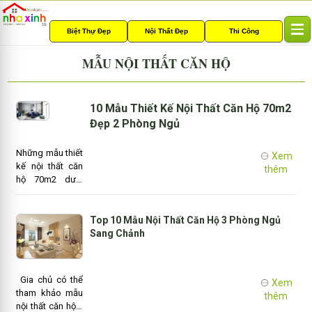
Biệt Thự Đẹp
Nội Thất Đẹp
Thi Công
T
o
MẪU NỘI THẤT CĂN HỘ
g
g
l
e
10 Mẫu Thiết Kế Nội Thất Căn Hộ 70m2
n
Đẹp 2 Phòng Ngủ
a
v
Những mẫu thiết
Xem
i
kế nội thất căn
thêm
g
hộ 70m2 dưới
a
đây sẽ giúp cho
t
bạn đọc có
i
được ý tưởng bố
Top 10 Mẫu Nội Thất Căn Hộ 3 Phòng Ngủ
o
trí công năng
Sang Chảnh
n
ngôi nhà được
khoa học, tinh tế
hơn, thoải mái và
Gia chủ có thể
Xem
tiện nghi, phù
tham khảo mẫu
thêm
hợp với mong
nội thất căn hộ 3
muốn từng gia