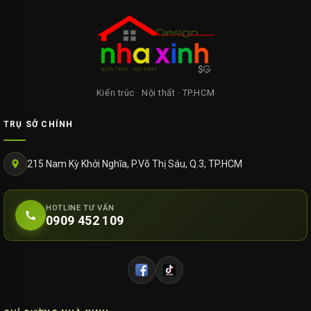
Kiến trúc · Nội thất · TP.HCM
TRỤ SỞ CHÍNH
215 Nam Kỳ Khởi Nghĩa, P.Võ Thị Sáu, Q.3, TP.HCM
HOTLINE TƯ VẤN
0909 452 109