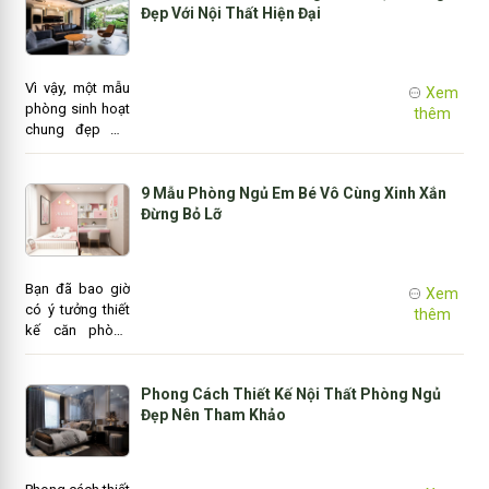
Beautiful House
Đẹp Với Nội Thất Hiện Đại
tổng hợp và bất
ngờ trở lại hot
trong năm nay.
Vì vậy, một mẫu
Xem
phòng sinh hoạt
thêm
chung đẹp mà
công ty Nhà
Xinh mang đến ở
bài viết dưới đây
9 Mẫu Phòng Ngủ Em Bé Vô Cùng Xinh Xắn
sẽ là nguồn cảm
Đừng Bỏ Lỡ
hứng mới mẻ
cho ngôi nhà
của bạn.
Bạn đã bao giờ
Xem
có ý tưởng thiết
thêm
kế căn phòng
với các nhân vật
hoạt hình yêu
thích của bé
Phong Cách Thiết Kế Nội Thất Phòng Ngủ
chưa?. Bài viết
Đẹp Nên Tham Khảo
dưới đây sẽ gợi
ý cho bạn một
số ý tưởng thú vị