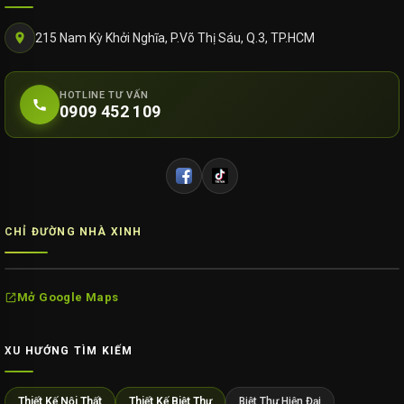
215 Nam Kỳ Khởi Nghĩa, P.Võ Thị Sáu, Q.3, TP.HCM
HOTLINE TƯ VẤN
0909 452 109
CHỈ ĐƯỜNG NHÀ XINH
Mở Google Maps
XU HƯỚNG TÌM KIẾM
Thiết Kế Nội Thất
Thiết Kế Biệt Thự
Biệt Thự Hiện Đại