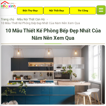
Biệt Thự Đẹp
Nội Thất Đẹp
Thi Công
T
o
Trang chủ
Mẫu Nội Thất Căn Hộ
g
10 Mẫu Thiết Kế Phòng Bếp Đẹp Nhất Của Năm Nên Xem Qua
g
10 Mẫu Thiết Kế Phòng Bếp Đẹp Nhất Của
l
e
Năm Nên Xem Qua
n
a
v
i
g
a
t
i
o
n