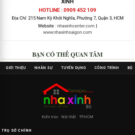
XINH
HOTLINE : 0909 452 109
Địa Chỉ: 215 Nam Kỳ Khởi Nghĩa, Phường 7, Quận 3, HCM
Website :
nhaxinhcenter.com
|
www.nhaxinhsaigon.com
BẠN CÓ THỂ QUAN TÂM
GIỚI THIỆU
NHÂN SỰ
TUYỂN DỤNG
CÔNG TRÌNH
BỘ 
Kiến trúc · Nội thất · TP.HCM
TRỤ SỞ CHÍNH