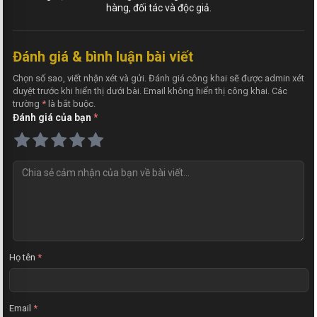
hàng, đối tác và độc giả.
Đánh giá & bình luận bài viết
Chọn số sao, viết nhận xét và gửi. Đánh giá công khai sẽ được admin xét
duyệt trước khi hiển thị dưới bài. Email không hiển thị công khai. Các
trường
*
là bắt buộc.
Đánh giá của bạn
*
N
h
ậ
n
x
é
t
Họ tên
*
Email
*