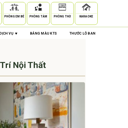
PHÒNG EM BÉ
PHÒNG TẮM
PHÒNG THỜ
KARAOKE
DỊCH VỤ
BẢNG MÀU KTS
THƯỚC LỖ BAN
rí Nội Thất