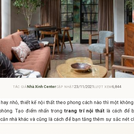
Nhà Xinh Center
23/11/2021
6,844
TÁC GIẢ
CẬP NHẬT
LƯỢT XEM
hay nhỏ, thiết kế nội thất theo phong cách nào thì một khôn
 phòng. Tạo điểm nhấn trong
trang trí nội thất
là cách để b
 căn nhà khác và cũng là cách để bạn tăng thêm sự sắc nét c