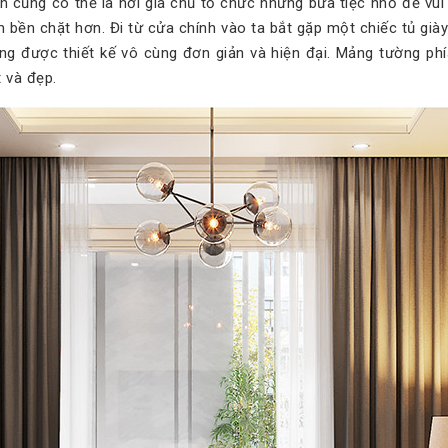
nh cũng có thể là nơi gia chủ tổ chức những bữa tiệc nhỏ để vui
bền chặt hơn. Đi từ cửa chính vào ta bắt gặp một chiếc tủ già
ong được thiết kế vô cùng đơn giản và hiện đại. Mảng tường ph
 và đẹp.