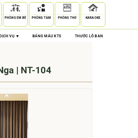
PHÒNG EM BÉ
PHÒNG TẮM
PHÒNG THỜ
KARAOKE
DỊCH VỤ
BẢNG MÀU KTS
THƯỚC LỖ BAN
Nga | NT-104