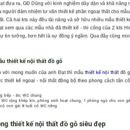
ạt đưa ra, GĐ Dũng với kinh nghiệm dày dặn và khả năng n
à người đảm nhiệm tư vấn thiết kế phần ngoại thất cho mẫu
hất. Cả hai kts này đều tài năng và sở hữu nhiều mẫu thiết
t xem qua các mẫu nhà đã thiết kế - thi công của 2 kts H
 sự tin tưởng, hơn hết là sự đồng ý ngầm. Qua đây cũng m
u thiết kế nội thất đồ gỗ
thiết kế nội thất
ợp với mong muốn của anh Đạt thì mẫu
đồ g
c thiết kế ngoại - nội thất đồng bộ theo phong cách tân 
ng bếp - ăn, WC chung
WC rộng khép kín, phòng sinh hoạt chung, 1 phòng ngủ cho con gá
 cô con gái 8 tuổi có WC riêng
ong thiết kế nội thất đồ gỗ siêu đẹp