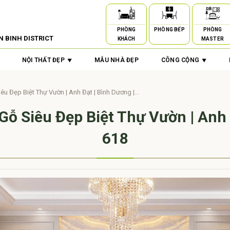
PHÒNG
PHÒNG BẾP
PHÒNG
N BINH DISTRICT
KHÁCH
MASTER
NỘI THẤT ĐẸP
MẪU NHÀ ĐẸP
CÔNG CỘNG
êu Đẹp Biệt Thự Vườn | Anh Đạt | Bình Dương |...
 Gỗ Siêu Đẹp Biệt Thự Vườn | Anh 
618