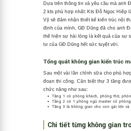
Dựa trên thông tin và yêu cầu mà anh Đ
2 kts phù hợp nhất: Kts Đỗ Ngọc Hiệp l
Vỹ sẽ đảm nhận thiết kế kiến trúc nội t
định của mình, GĐ Dũng đã cho anh Đạ
thể hiện sự hài lòng là kết quả của sự
tư của GĐ Dũng hết sức tuyệt vời.
Tổng quát không gian kiến trúc mẫ
Sau một vài lần chỉnh sữa cho phù h
đoạn thi công. Căn biệt thự 3 tầng đượ
chức năng như sau:
Tầng 1 có phòng khách, phòng thờ, phò
Tầng 2 có 1 phòng ngủ master có phòng 
Tầng 3 là không gian cho con gái lớn và
Chi tiết từng không gian tr