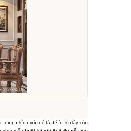
c năng chính vốn có là để ở thì đây còn
ắm nhìn mẫu
thiết kế nội thất đồ gỗ
siêu