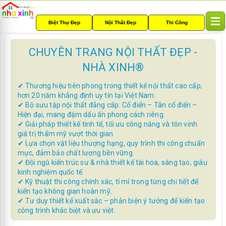
Biệt Thự Đẹp
Nội Thất Đẹp
Thi Công
T
o
g
CHUYÊN TRANG NỘI THẤT ĐẸP -
g
NHÀ XINH®
l
e
✔ Thương hiệu tiên phong trong thiết kế nội thất cao cấp,
n
hơn 20 năm khẳng định uy tín tại Việt Nam.
a
✔ Bộ sưu tập nội thất đẳng cấp: Cổ điển – Tân cổ điển –
v
Hiện đại, mang đậm dấu ấn phong cách riêng.
i
✔ Giải pháp thiết kế tinh tế, tối ưu công năng và tôn vinh
g
giá trị thẩm mỹ vượt thời gian.
a
✔ Lựa chọn vật liệu thượng hạng, quy trình thi công chuẩn
t
mực, đảm bảo chất lượng bền vững.
i
✔ Đội ngũ kiến trúc sư & nhà thiết kế tài hoa, sáng tạo, giàu
o
kinh nghiệm quốc tế.
n
✔ Kỹ thuật thi công chính xác, tỉ mỉ trong từng chi tiết để
kiến tạo không gian hoàn mỹ.
✔ Tư duy thiết kế xuất sắc – phản biện ý tưởng để kiến tạo
công trình khác biệt và ưu việt.