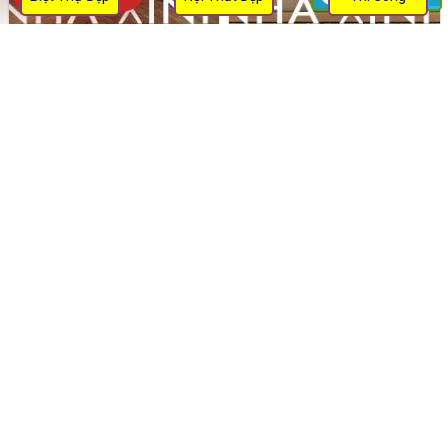
Mẫu Thiết Kế Nội Thất Đổi Mới & Hiện Đại |
Mẫu Thiết Kế Nội Thất Ấm Cúng & Phong
Chị Hạnh | NT 512
Cách | Anh Quang | NT 489