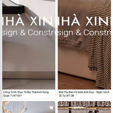
Công Trình Thực Tế Nội Thất Anh Hưng
Biệt Thự Bán Cổ Điển Anh Duy – Ngân Sách
Quận 7 | NT-031
25 Tỷ | NT-28