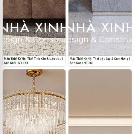
Mẫu Thiết Kế Nội Thất Tinh Xảo & Độc Đáo |
Mẫu Thiết Kế Nội Thất Độc Lập & Cảm Hứng |
Anh Khải | NT 188
Anh Sơn | NT 261