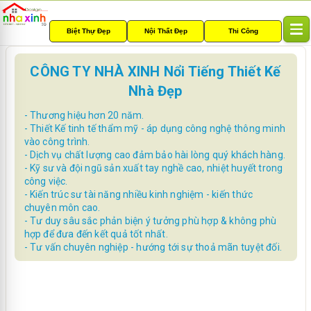
Biệt Thự Đẹp
Nội Thất Đẹp
Thi Công
T
o
g
CÔNG TY NHÀ XINH Nổi Tiếng Thiết Kế
g
Nhà Đẹp
l
e
- Thương hiệu hơn 20 năm.
n
- Thiết Kế tinh tế thẩm mỹ - áp dụng công nghệ thông minh
a
vào công trình.
v
- Dịch vụ chất lượng cao đảm bảo hài lòng quý khách hàng.
i
- Kỹ sư và đội ngũ sản xuất tay nghề cao, nhiệt huyết trong
g
công việc.
a
- Kiến trúc sư tài năng nhiều kinh nghiệm - kiến thức
t
chuyên môn cao.
i
- Tư duy sâu sắc phản biện ý tưởng phù hợp & không phù
o
hợp để đưa đến kết quả tốt nhất.
n
- Tư vấn chuyên nghiệp - hướng tới sự thoả mãn tuyệt đối.