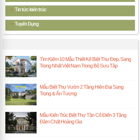
Tin tức kiến trúc
Tuyển Dụng
TIN KIẾN TRÚC MỚI
Tìm Kiếm 10 Mẫu Thiết Kế Biệt Thự Đẹp, Sang
Trọng Nhất Việt Nam Trong Bộ Sưu Tập
Mẫu Biệt Thự Vườn 2 Tầng Hiện Đại Sang
Trọng & Ấn Tượng
Mẫu Kiến Trúc Biệt Thự Tân Cổ Điển 3 Tầng
Đậm Chất Hoàng Gia