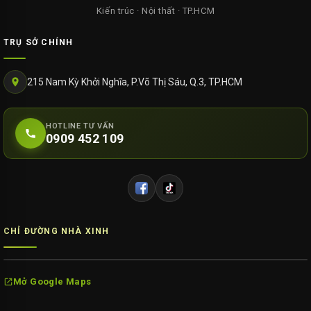
Kiến trúc · Nội thất · TP.HCM
TRỤ SỞ CHÍNH
215 Nam Kỳ Khởi Nghĩa, P.Võ Thị Sáu, Q.3, TP.HCM
HOTLINE TƯ VẤN
0909 452 109
CHỈ ĐƯỜNG NHÀ XINH
Mở Google Maps