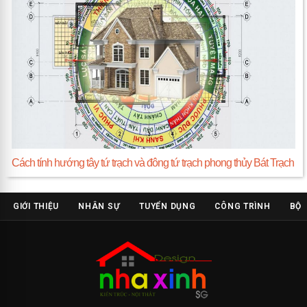
Cách tính hướng tây tứ trạch và đông tứ trạch phong thủy Bát Trạch
GIỚI THIỆU
NHÂN SỰ
TUYỂN DỤNG
CÔNG TRÌNH
BỘ 