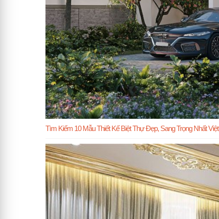
Tìm Kiếm 10 Mẫu Thiết Kế Biệt Thự Đẹp, Sang Trọng Nhất Viê