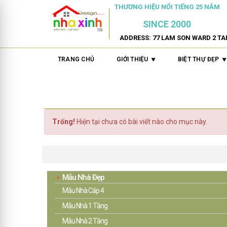
THƯƠNG HIỆU NỔI TIẾNG 25 NĂM
SINCE 2000
ADDRESS: 77 LAM SON WARD 2 TA
TRANG CHỦ
GIỚI THIỆU
BIỆT THỰ ĐẸP
Trống!
Hiện tại chưa có bài viết nào cho mục này.
MỤC TIN KIẾN TRÚC
Mẫu Nhà Đẹp
Mẫu Nhà Cấp 4
Mẫu Nhà 1 Tầng
Mẫu Nhà 2 Tầng