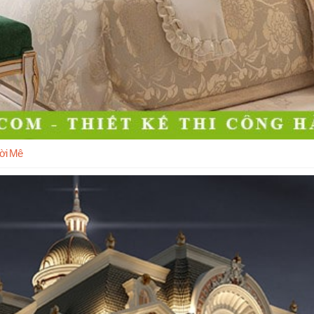
ười Mê