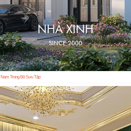
̣t Nam Trong Bộ Sưu Tập